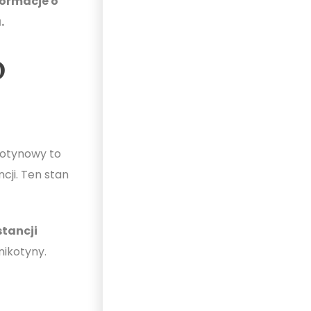
formacje o
.
o
kotynowy to
cji. Ten stan
stancji
nikotyny.