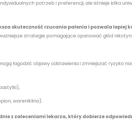
ywidualnych potrzeb i preferencji, ale istnieje kilka un
sza skuteczność rzucania palenia i pozwala lepiej 
ważniejsze strategie pomagające opanować głód nikotyn
ogą łagodzić objawy odstawienia i zmniejszać ryzyko na
astylki),
pion, wareniklina).
e z zaleceniami lekarza, który dobierze odpowied