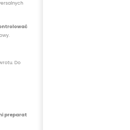
iwersalnych
kontrolować
owy.
wrotu. Do
ni preparat