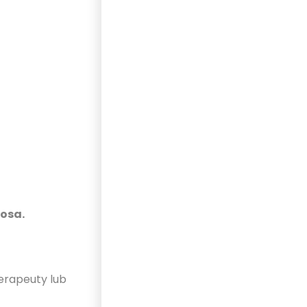
osa.
erapeuty lub