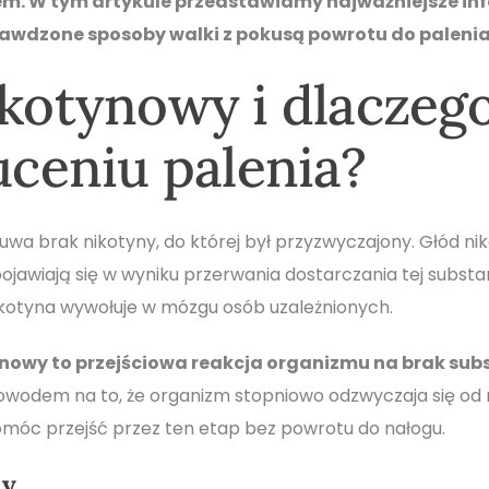
iem. W tym artykule przedstawiamy najważniejsze in
awdzone sposoby walki z pokusą powrotu do palenia
ikotynowy i dlaczeg
uceniu palenia?
wa brak nikotyny, do której był przyzwyczajony. Głód ni
ojawiają się w wyniku przerwania dostarczania tej substan
ikotyna wywołuje w mózgu osób uzależnionych.
tynowy to przejściowa reakcja organizmu na brak sub
wodem na to, że organizm stopniowo odzwyczaja się od 
óc przejść przez ten etap bez powrotu do nałogu.
ny