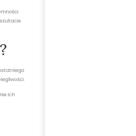
emności.
ezultacie
?
 ostatniego
legliwości.
ie ich