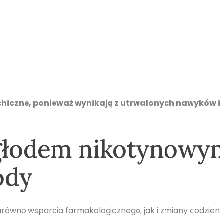
hiczne, ponieważ wynikają z utrwalonych nawyków i
 głodem nikotynowy
ody
ówno wsparcia farmakologicznego, jak i zmiany codzie