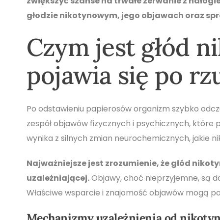
zwiększyć szanse na trwałe zerwanie z nałog
głodzie nikotynowym, jego objawach oraz spr
Czym jest głód n
pojawia się po rz
Po odstawieniu papierosów organizm szybko odczu
zespół objawów fizycznych i psychicznych, które p
wynika z silnych zmian neurochemicznych, jakie n
Najważniejsze jest zrozumienie, że głód niko
uzależniającej.
Objawy, choć nieprzyjemne, są do
Właściwe wsparcie i znajomość objawów mogą pom
Mechanizmy uzależnienia od nikoty