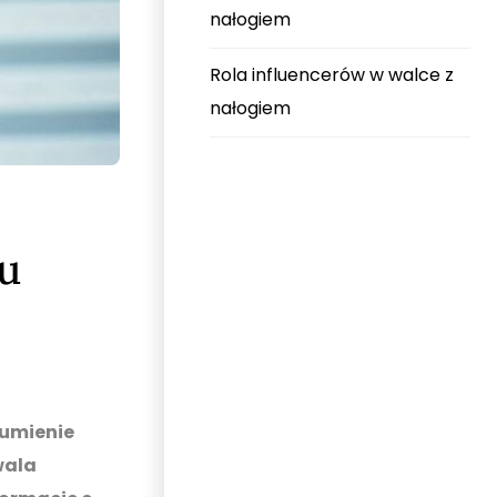
nałogiem
Rola influencerów w walce z
nałogiem
u
zumienie
wala