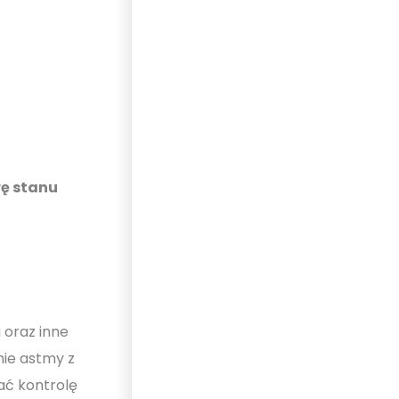
wę stanu
 oraz inne
nie astmy z
ać kontrolę