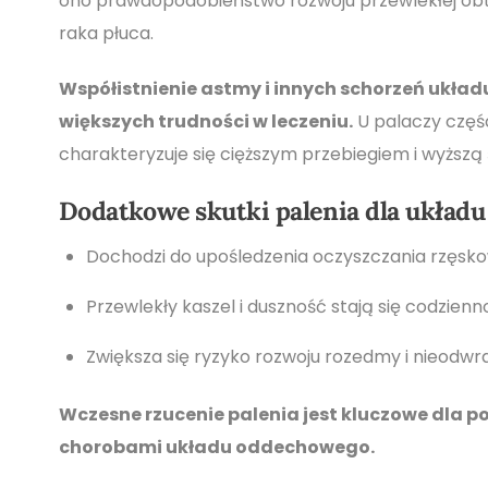
ono prawdopodobieństwo rozwoju przewlekłej obtu
raka płuca.
Współistnienie astmy i innych schorzeń ukła
większych trudności w leczeniu.
U palaczy częśc
charakteryzuje się cięższym przebiegiem i wyższą 
Dodatkowe skutki palenia dla układ
Dochodzi do upośledzenia oczyszczania rzęsko
Przewlekły kaszel i duszność stają się codzien
Zwiększa się ryzyko rozwoju rozedmy i nieodwr
Wczesne rzucenie palenia jest kluczowe dla p
chorobami układu oddechowego.