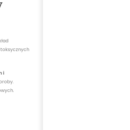
y
kład
 toksycznych
 i
oroby.
owych.