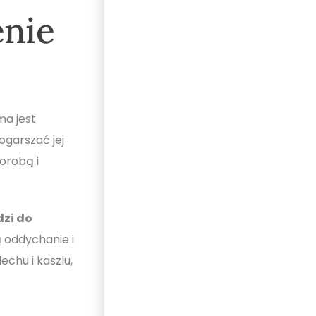
enie
ma jest
garszać jej
orobą i
dzi do
 oddychanie i
chu i kaszlu,