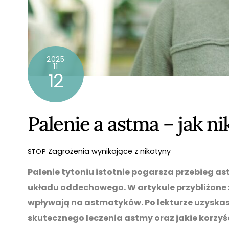
2025
11
12
Palenie a astma – jak n
Zagrożenia wynikające z nikotyny
STOP
Palenie tytoniu istotnie pogarsza przebieg as
układu oddechowego. W artykule przybliżone 
wpływają na astmatyków. Po lekturze uzyskasz
skutecznego leczenia astmy oraz jakie korzyś