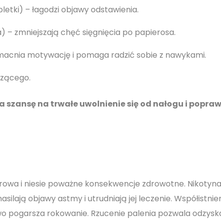
letki) – łagodzi objawy odstawienia.
) – zmniejszają chęć sięgnięcia po papierosa.
macnia motywację i pomaga radzić sobie z nawykami.
dzącego.
szansę na trwałe uwolnienie się od nałogu i popra
rowa i niesie poważne konsekwencje zdrowotne. Nikotyna
ilają objawy astmy i utrudniają jej leczenie. Współistnie
 pogarsza rokowanie. Rzucenie palenia pozwala odzysk