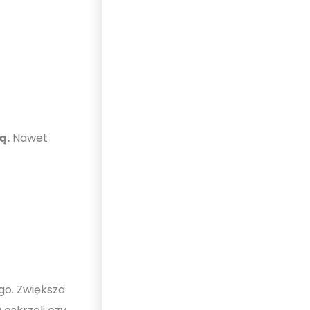
ą.
Nawet
go. Zwiększa