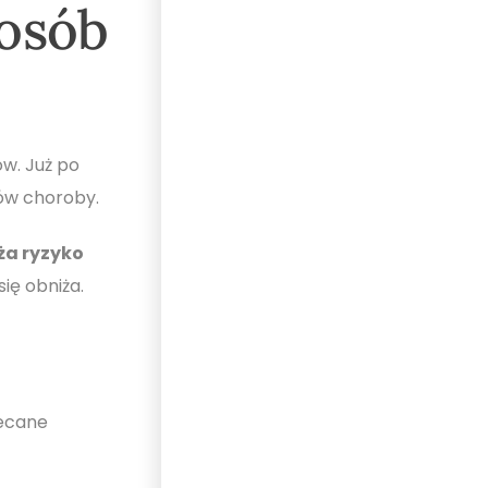
 osób
w. Już po
ów choroby.
ża ryzyko
ię obniża.
lecane