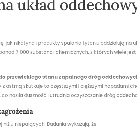
na układ oddechow
ę, jak nikotyna i produkty spalania tytoniu oddziałują na u
nad 7 000 substancji chemicznych, z których wiele jest
 do przewlekłego stanu zapalnego dróg oddechowych
 z astmą skutkuje to częstszymi i cięższymi napadami ch
, co nasila duszność i utrudnia oczyszczanie dróg oddech
zagrożenia
niż u niepalących. Badania wykazują, że: