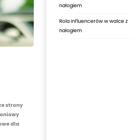
nałogiem
Rola influencerów w walce z
nałogiem
ze strony
toniowy
owe dla