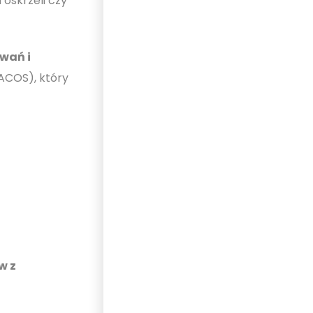
oskrzeli czy
wań i
(ACOS), który
w z