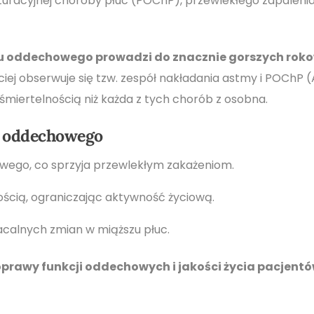
racyjnej choroby płuc (POChP), przewlekłego zapalenia 
du oddechowego prowadzi do znacznie gorszych roko
iej obserwuje się tzw. zespół nakładania astmy i POChP 
śmiertelnością niż każda z tych chorób z osobna.
u oddechowego
wego, co sprzyja przewlekłym zakażeniom.
nością, ograniczając aktywność życiową.
acalnych zmian w miąższu płuc.
oprawy funkcji oddechowych i jakości życia pacjentó