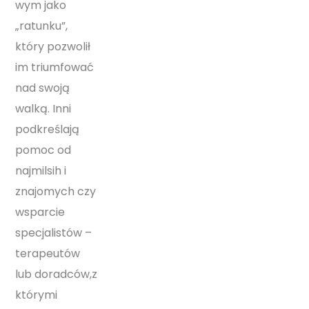
wym jako
„ratunku”,
który pozwolił
im triumfować
nad swoją
walką. Inni
podkreślają
pomoc od
najmilsih i
znajomych czy
wsparcie
specjalistów –
terapeutów
lub doradców,z
którymi