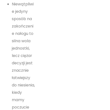
Niewątpliwi
e jedyny
sposób na
zakończeni
e nałogu to
silna wola
jednostki,
lecz ciężar
decyzji jest
znacznie
łatwiejszy
do niesienia,
kiedy
mamy
poczucie