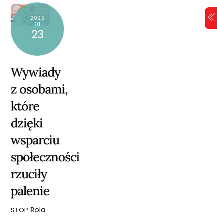
Skip
2025
to
01
23
content
Wywiady
z osobami,
które
dzięki
wsparciu
społeczności
rzuciły
palenie
Rola
STOP