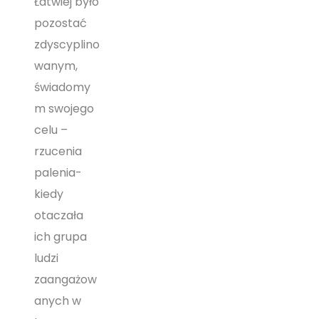
Łatwiej było
pozostać
zdyscyplino
wanym,
świadomy
m swojego
celu –
rzucenia
palenia-
kiedy
otaczała
ich grupa
ludzi
zaangażow
anych w